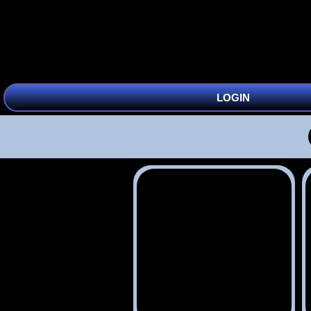
LOGIN